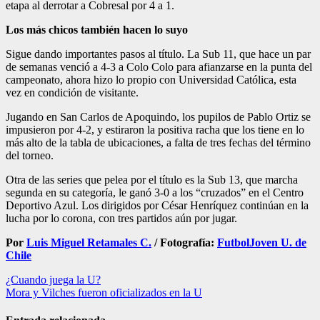
etapa al derrotar a Cobresal por 4 a 1.
Los más chicos también hacen lo suyo
Sigue dando importantes pasos al título. La Sub 11, que hace un par
de semanas venció a 4-3 a Colo Colo para afianzarse en la punta del
campeonato, ahora hizo lo propio con Universidad Católica, esta
vez en condición de visitante.
Jugando en San Carlos de Apoquindo, los pupilos de Pablo Ortiz se
impusieron por 4-2, y estiraron la positiva racha que los tiene en lo
más alto de la tabla de ubicaciones, a falta de tres fechas del término
del torneo.
Otra de las series que pelea por el título es la Sub 13, que marcha
segunda en su categoría, le ganó 3-0 a los “cruzados” en el Centro
Deportivo Azul. Los dirigidos por César Henríquez continúan en la
lucha por lo corona, con tres partidos aún por jugar.
Por
Luis Miguel Retamales C.
/ Fotografía:
FutbolJoven U. de
Chile
Navegación
¿Cuando juega la U?
Mora y Vilches fueron oficializados en la U
de