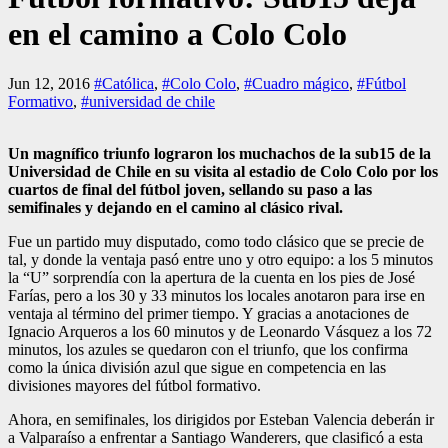
en el camino a Colo Colo
Jun 12, 2016
#Católica
,
#Colo Colo
,
#Cuadro mágico
,
#Fútbol
Formativo
,
#universidad de chile
Un magnífico triunfo lograron los muchachos de la sub15 de la
Universidad de Chile en su visita al estadio de Colo Colo por los
cuartos de final del fútbol joven, sellando su paso a las
semifinales y dejando en el camino al clásico rival.
Fue un partido muy disputado, como todo clásico que se precie de
tal, y donde la ventaja pasó entre uno y otro equipo: a los 5 minutos
la “U” sorprendía con la apertura de la cuenta en los pies de José
Farías, pero a los 30 y 33 minutos los locales anotaron para irse en
ventaja al término del primer tiempo. Y gracias a anotaciones de
Ignacio Arqueros a los 60 minutos y de Leonardo Vásquez a los 72
minutos, los azules se quedaron con el triunfo, que los confirma
como la única división azul que sigue en competencia en las
divisiones mayores del fútbol formativo.
Ahora, en semifinales, los dirigidos por Esteban Valencia deberán ir
a Valparaíso a enfrentar a Santiago Wanderers, que clasificó a esta