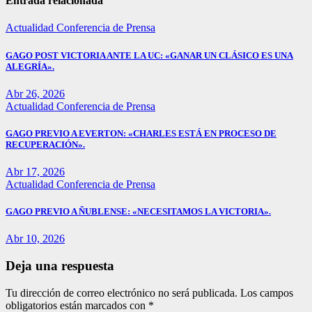
entradas
Entrada relacionada
Actualidad
Conferencia de Prensa
GAGO POST VICTORIA ANTE LA UC: «GANAR UN CLÁSICO ES UNA
ALEGRÍA».
Abr 26, 2026
Actualidad
Conferencia de Prensa
GAGO PREVIO A EVERTON: «CHARLES ESTÁ EN PROCESO DE
RECUPERACIÓN».
Abr 17, 2026
Actualidad
Conferencia de Prensa
GAGO PREVIO A ÑUBLENSE: «NECESITAMOS LA VICTORIA».
Abr 10, 2026
Deja una respuesta
Tu dirección de correo electrónico no será publicada.
Los campos
obligatorios están marcados con
*