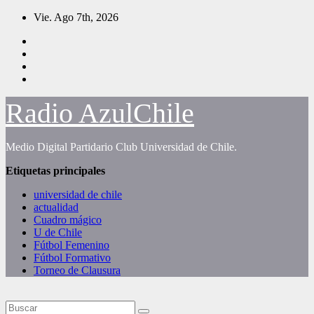
Saltar
Vie. Ago 7th, 2026
al
contenido
Radio AzulChile
Medio Digital Partidario Club Universidad de Chile.
Etiquetas principales
universidad de chile
actualidad
Cuadro mágico
U de Chile
Fútbol Femenino
Fútbol Formativo
Torneo de Clausura