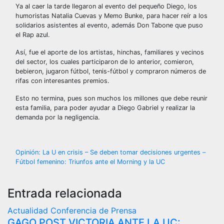
Ya al caer la tarde llegaron al evento del pequeño Diego, los
humoristas Natalia Cuevas y Memo Bunke, para hacer reír a los
solidarios asistentes al evento, además Don Tabone que puso
el Rap azul.
Así, fue el aporte de los artistas, hinchas, familiares y vecinos
del sector, los cuales participaron de lo anterior, comieron,
bebieron, jugaron fútbol, tenis-fútbol y compraron números de
rifas con interesantes premios.
Esto no termina, pues son muchos los millones que debe reunir
esta familia, para poder ayudar a Diego Gabriel y realizar la
demanda por la negligencia.
Navegación
Opinión: La U en crisis – Se deben tomar decisiones urgentes –
Fútbol femenino: Triunfos ante el Morning y la UC
de
entradas
Entrada relacionada
Actualidad
Conferencia de Prensa
GAGO POST VICTORIA ANTE LA UC: