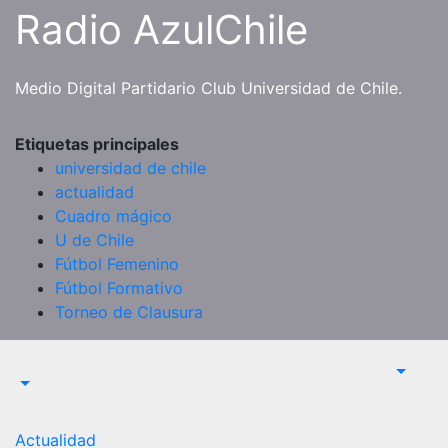
Saltar
Radio AzulChile
al
contenido
Medio Digital Partidario Club Universidad de Chile.
Etiquetas principales
universidad de chile
actualidad
Cuadro mágico
U de Chile
Fútbol Femenino
Fútbol Formativo
Torneo de Clausura
Actualidad