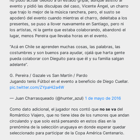
no pudo actuar debido a un estado gripal, aunque asistió al
evento y pidió las disculpas del caso, Vicente Ángel, un charro
que trajo lo mejor de la música ranchera, pero, el susto se
apoderó del evento cuando mientras el charro, deleitaba a los
presentes, se puso a llover nuevamente en Santiago, pero ni
los artistas, ni la gente que estaba colaborando, abandonó el
lugar, menos Pereira que llevaba horas en el evento.
“Acá en Chile se aprenden muchas cosas, las palabras, las
costumbres y son buenos para ayudar, ojalá que harta gente
pueda colaborar con Dieguito para que él y su familia salgan
adelante”.
G. Pereira / Gazale vs San Martín / Pardo
Jugando tenis Fútbol en el evento a beneficio de Diego Cuellar.
pic.twitter.com/ZYpaHi2a4W
— Juan Charrasqueado (@hunter_azul)
1 de mayo de 2016
Como dato adicional, el jugador nos contó que
no se va
del
Romántico Viajero, que no tiene idea de los rumores que andan
circulando y que solo está pensando en estos días en la
prenómina de la selección uruguaya en donde esperar quedar
seleccionado para participar de la Copa América Centenario.