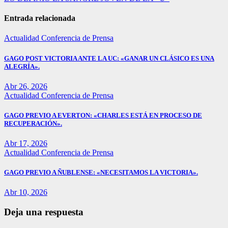
de
entradas
Entrada relacionada
Actualidad
Conferencia de Prensa
GAGO POST VICTORIA ANTE LA UC: «GANAR UN CLÁSICO ES UNA
ALEGRÍA».
Abr 26, 2026
Actualidad
Conferencia de Prensa
GAGO PREVIO A EVERTON: «CHARLES ESTÁ EN PROCESO DE
RECUPERACIÓN».
Abr 17, 2026
Actualidad
Conferencia de Prensa
GAGO PREVIO A ÑUBLENSE: «NECESITAMOS LA VICTORIA».
Abr 10, 2026
Deja una respuesta