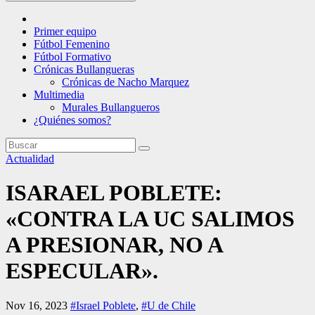
Primer equipo
Fútbol Femenino
Fútbol Formativo
Crónicas Bullangueras
Crónicas de Nacho Marquez
Multimedia
Murales Bullangueros
¿Quiénes somos?
Actualidad
ISARAEL POBLETE:
«CONTRA LA UC SALIMOS
A PRESIONAR, NO A
ESPECULAR».
Nov 16, 2023
#Israel Poblete
,
#U de Chile