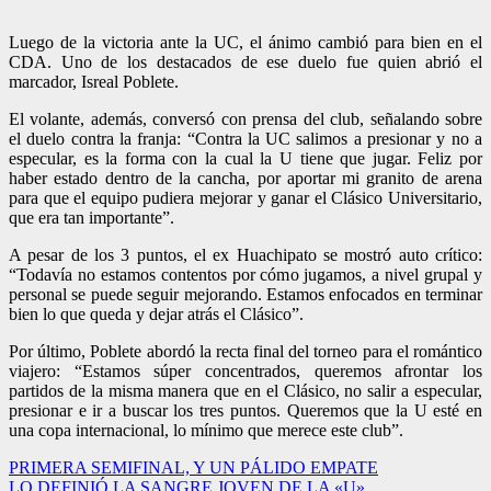
Luego de la victoria ante la UC, el ánimo cambió para bien en el
CDA. Uno de los destacados de ese duelo fue quien abrió el
marcador, Isreal Poblete.
El volante, además, conversó con prensa del club, señalando sobre
el duelo contra la franja: “Contra la UC salimos a presionar y no a
especular, es la forma con la cual la U tiene que jugar. Feliz por
haber estado dentro de la cancha, por aportar mi granito de arena
para que el equipo pudiera mejorar y ganar el Clásico Universitario,
que era tan importante”.
A pesar de los 3 puntos, el ex Huachipato se mostró auto crítico:
“Todavía no estamos contentos por cómo jugamos, a nivel grupal y
personal se puede seguir mejorando. Estamos enfocados en terminar
bien lo que queda y dejar atrás el Clásico”.
Por último, Poblete abordó la recta final del torneo para el romántico
viajero: “Estamos súper concentrados, queremos afrontar los
partidos de la misma manera que en el Clásico, no salir a especular,
presionar e ir a buscar los tres puntos. Queremos que la U esté en
una copa internacional, lo mínimo que merece este club”.
Navegación
PRIMERA SEMIFINAL, Y UN PÁLIDO EMPATE
LO DEFINIÓ LA SANGRE JOVEN DE LA «U»