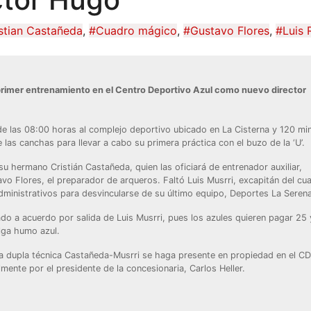
stian Castañeda
,
#Cuadro mágico
,
#Gustavo Flores
,
#Luis 
rimer entrenamiento en el Centro Deportivo Azul como nuevo director
 de las 08:00 horas al complejo deportivo ubicado en La Cisterna y 120 mi
las canchas para llevar a cabo su primera práctica con el buzo de la ‘U’.
 hermano Cristián Castañeda, quien las oficiará de entrenador auxiliar,
vo Flores, el preparador de arqueros. Faltó Luis Musrri, excapitán del cu
administrativos para desvincularse de su último equipo, Deportes La Serena
ado a acuerdo por salida de Luis Musrri, pues los azules quieren pagar 25 
lga humo azul.
la dupla técnica Castañeda-Musrri se haga presente en propiedad en el C
lmente por el presidente de la concesionaria, Carlos Heller.