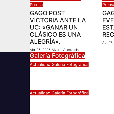
Prensa
Prens
GAGO POST
GAG
VICTORIA ANTE LA
EVE
UC: «GANAR UN
EST
CLÁSICO ES UNA
REC
ALEGRÍA».
Abr 17
Abr 26, 2026
Alvaro Valenzuela
Galería Fotográfica
Actualidad
Galería Fotográfica
FOTOGRAFÍAS U. DE CHILE 
ÑUBLENSE
May 28, 2024
Radio AzulChile
Actualidad
Galería Fotográfica
GALERÍA DE FOTOGRAFÍAS 
ACCESOS DEL ESTADIO
NACIONAL, CLÁSICO