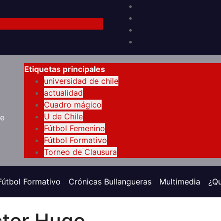
Etiquetas principales
universidad de chile
actualidad
Cuadro mágico
U de Chile
de
Fútbol Femenino
Fútbol Formativo
Torneo de Clausura
Fútbol Formativo
Crónicas Bullangueras
Multimedia
¿Q
ctor Hugo