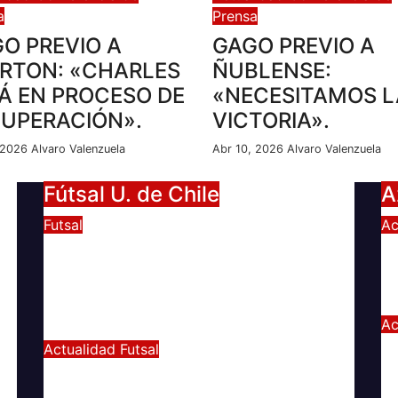
a
Prensa
O PREVIO A
GAGO PREVIO A
RTON: «CHARLES
ÑUBLENSE:
Á EN PROCESO DE
«NECESITAMOS L
UPERACIÓN».
VICTORIA».
, 2026
Alvaro Valenzuela
Abr 10, 2026
Alvaro Valenzuela
Fútsal U. de Chile
A
Futsal
Ac
VS
UNIVERSIDAD DE CHILE GANA
C
EL TETRACAMPEONATO DEL
A
FUTSAL FEMENINO
Fe
Ac
Dic 2, 2024
Joaquín Rivas
DE
E
Actualidad
Futsal
¿Qué nos pasó en la
g
Libertadores de Futsal?
a