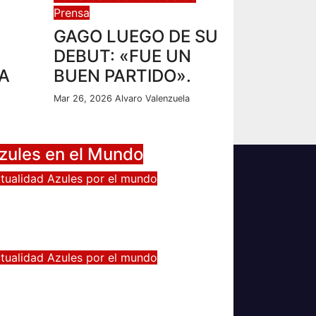
Prensa
GAGO LUEGO DE SU
DEBUT: «FUE UN
A
BUEN PARTIDO».
Mar 26, 2026
Alvaro Valenzuela
zules en el Mundo
tualidad
Azules por el mundo
ONTINUA LA PESADILLA DE
RAOS: NUEVA LESIÓN.
b 17, 2024
Alvaro Valenzuela
tualidad
Azules por el mundo
du Vargas se ilusiona: «La
ente sabe que quiero volver
 jugar algún día a la U»