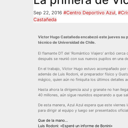
Sep 22, 2016
#Centro Deportivo Azul
,
#Cri
Castañeda
Víctor Hugo Castañeda encabezó este jueves su p
técnico de Universidad de Chile.
El flamante DT del ‘Romántico Viajero’ arribó cerca
después se reunió con sus nuevos pupilos en una de 
En el trabajo, Víctor Hugo estuvo acompañado por su
además de Luis Rodoni, el preparador físico y Gusta
mágico, quien aún no finiquita los últimos detalles 
Hasta ahora la dirigencia azul y granate no han lleg
40 millones, aún sigue reunidos esperando a que sa
De esta manera, Azul Azul espera que este viernes 
para dirigir al equipo y luego ser presentados oficia
Navegación
Que de la mano…
Luis Rodoni: «Esperé un informe de Bonini»