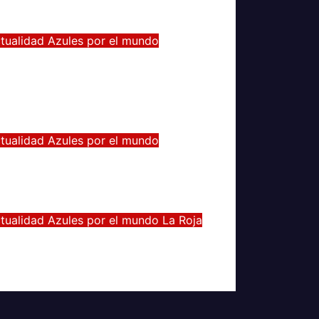
l 26, 2021
Alvaro Valenzuela
tualidad
Azules por el mundo
duardo Vargas fue escogido
l mejor jugador chileno de la
opa América
l 13, 2021
Radio AzulChile
tualidad
Azules por el mundo
anuel Iturra inicia como DT
n España
l 5, 2021
Alvaro Valenzuela
tualidad
Azules por el mundo
La Roja
l gran partido de Eugenio
ena ante Argentina
n 4, 2021
Radio AzulChile