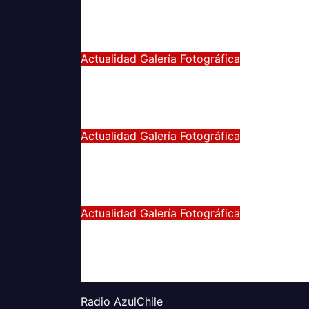
UNIVERSITARIO
May 21, 2024
Eduardo Quiñones Vargas
Actualidad
Galería Fotográfica
EMPATE DE U. DE CHILE VS
COQUIMBO
Abr 15, 2024
Radio AzulChile
Actualidad
Galería Fotográfica
PUNTEROS EN LA CANCHA 
EN LA GALERÍA
Abr 8, 2024
Radio AzulChile
Actualidad
Galería Fotográfica
LA U FEMENINA LO GANA E
LA PINTANA!
Abr 2, 2024
Radio AzulChile
Radio AzulChile