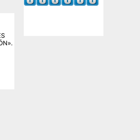
ES
ÓN».