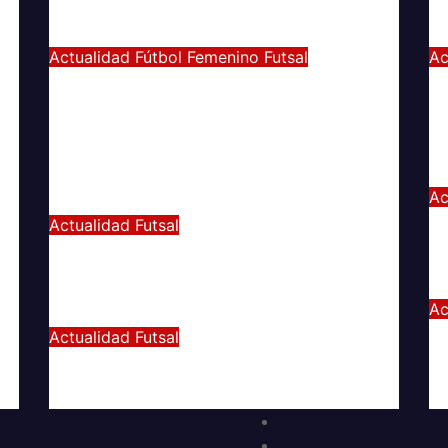
Sep 27, 2022
Joaquín Rivas
Ju
Actualidad
Fútbol Femenino
Futsal
Ac
¡Haciendo club! Grato
E
amistoso entre leonas Futsal y
e
Fútbol 11 se vivió ayer en La
C
Florida
Ju
Ac
Jul 5, 2022
Radio AzulChile
Y
M
Actualidad
Futsal
Decisiva fecha vivirá el equipo
e
Futsal en la final del certamen
Ju
Ac
Jun 24, 2022
Radio AzulChile
N
E
Actualidad
Futsal
El clásico fue azul en el Futsal
M
Jun 18, 2022
Radio AzulChile
Ju