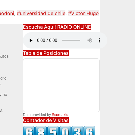
Rodoni
,
#universidad de chile
,
#Victor Hugo
Escucha Aquí! RADIO ONLINE
Tabla de Posiciones
nutos
adro
.
y no
DA
Data provided by
Scoreaxis
Contador de Visitas