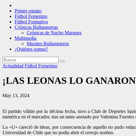
Primer equipo
Fútbol Femenino
Fútbol Formativo
Crónicas Bullangueras
Crónicas de Nacho Marquez
Multimedia
Murales Bullangueros
¿Quiénes somos?
Actualidad
Fútbol Femenino
¡LAS LEONAS LO GANARO
May 13, 2024
El partido válido por la décima fecha, tuvo a Club de Deportes Iquiq
numérica en el marcador, tras un tanto anotado por Valentina Fuentes 
La «U» careció de ideas, por consecuencia de aquello no pudo enlazar
Universidad de Chile que no podía abrir el cerrojo nortino.