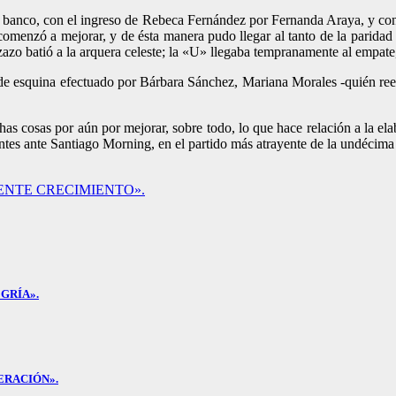
el banco, con el ingreso de Rebeca Fernández por Fernanda Araya, y con
omenzó a mejorar, y de ésta manera pudo llegar al tanto de la paridad
zo batió a la arquera celeste; la «U» llegaba tempranamente al empat
iro de esquina efectuado por Bárbara Sánchez, Mariana Morales -quién r
 cosas por aún por mejorar, sobre todo, lo que hace relación a la elab
antes ante Santiago Morning, en el partido más atrayente de la undécima
ENTE CRECIMIENTO».
GRÍA».
ERACIÓN».