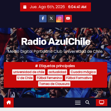
S
Jue. Ago 6th, 2026
6:04:43 AM
a
l
t
a
r
Radio AzulChile
a
Medio Digital Partidario Club Universidad de Chile.
l
c
o
Etiquetas principales
n
universidad de chile
actualidad
Cuadro mágico
U de Chile
Fútbol Femenino
Fútbol Formativo
t
Torneo de Clausura
e
n
i
d