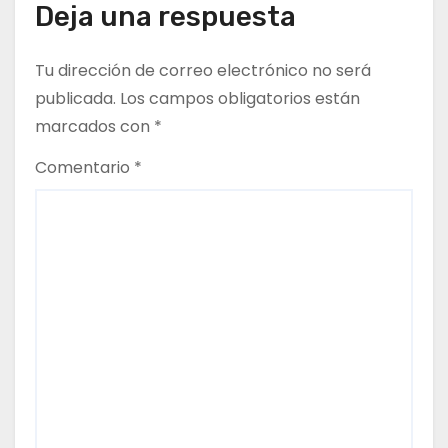
n
Deja una respuesta
t
Tu dirección de correo electrónico no será
r
publicada.
Los campos obligatorios están
marcados con
*
a
Comentario
*
d
a
s