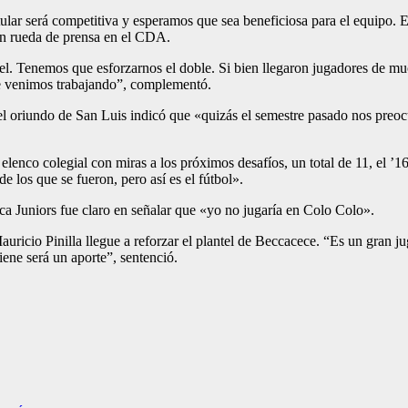
tular será competitiva y esperamos que sea beneficiosa para el equipo
en rueda de prensa en el CDA.
el. Tenemos que esforzarnos el doble. Si bien llegaron jugadores de mu
ue venimos trabajando”, complementó.
 el oriundo de San Luis indicó que «quizás el semestre pasado nos pre
enco colegial con miras a los próximos desafíos, un total de 11, el ’16’
e los que se fueron, pero así es el fútbol».
oca Juniors fue claro en señalar que «yo no jugaría en Colo Colo».
Mauricio Pinilla llegue a reforzar el plantel de Beccacece. “Es un gran 
iene será un aporte”, sentenció.