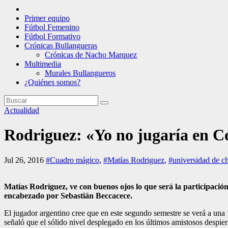
Primer equipo
Fútbol Femenino
Fútbol Formativo
Crónicas Bullangueras
Crónicas de Nacho Marquez
Multimedia
Murales Bullangueros
¿Quiénes somos?
Actualidad
Rodriguez: «Yo no jugaría en C
Jul 26, 2016
#Cuadro mágico
,
#Matías Rodriguez
,
#universidad de ch
Matías Rodríguez, ve con buenos ojos lo que será la participación
encabezado por Sebastián Beccacece.
El jugador argentino cree que en este segundo semestre se verá a una 
señaló que el sólido nivel desplegado en los últimos amistosos despie