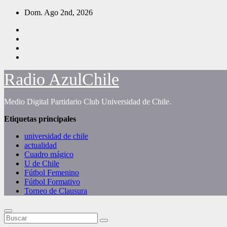
Saltar
Dom. Ago 2nd, 2026
al
contenido
Radio AzulChile
Medio Digital Partidario Club Universidad de Chile.
Etiquetas principales
universidad de chile
actualidad
Cuadro mágico
U de Chile
Fútbol Femenino
Fútbol Formativo
Torneo de Clausura