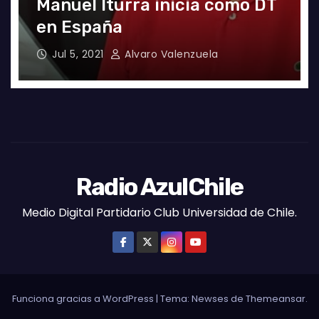
El gran partido de Eugenio
Mena ante Argentina
Jun 4, 2021
Radio AzulChile
Radio AzulChile
Medio Digital Partidario Club Universidad de Chile.
Funciona gracias a WordPress
|
Tema:
Newses
de
Themeansar
.