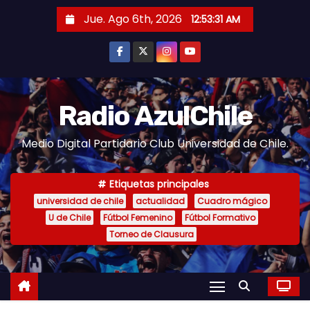
S
Jue. Ago 6th, 2026
12:53:33 AM
a
l
t
a
r
Radio AzulChile
a
Medio Digital Partidario Club Universidad de Chile.
l
c
o
Etiquetas principales
n
universidad de chile
actualidad
Cuadro mágico
U de Chile
Fútbol Femenino
Fútbol Formativo
t
Torneo de Clausura
e
n
i
d