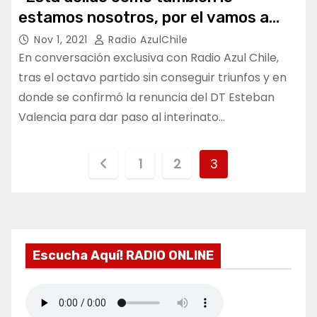
estamos nosotros, por el vamos a
tratar de salir adelante lo más rápido
Nov 1, 2021
Radio AzulChile
posible.”
En conversación exclusiva con Radio Azul Chile,
tras el octavo partido sin conseguir triunfos y en
donde se confirmó la renuncia del DT Esteban
Valencia para dar paso al interinato…
P
1
2
3
a
g
i
Escucha Aquí! RADIO ONLINE
n
a