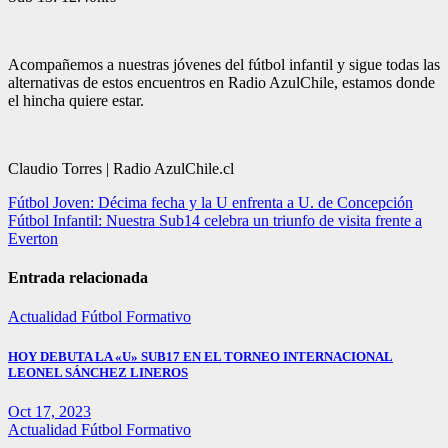
Acompañemos a nuestras jóvenes del fútbol infantil y sigue todas las
alternativas de estos encuentros en Radio AzulChile, estamos donde
el hincha quiere estar.
Claudio Torres | Radio AzulChile.cl
Navegación
Fútbol Joven: Décima fecha y la U enfrenta a U. de Concepción
Fútbol Infantil: Nuestra Sub14 celebra un triunfo de visita frente a
de
Everton
entradas
Entrada relacionada
Actualidad
Fútbol Formativo
HOY DEBUTA LA «U» SUB17 EN EL TORNEO INTERNACIONAL
LEONEL SÁNCHEZ LINEROS
Oct 17, 2023
Actualidad
Fútbol Formativo