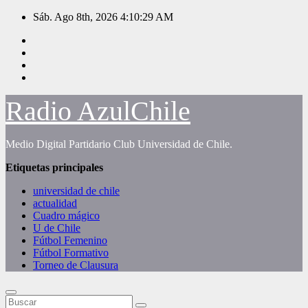
Saltar
Sáb. Ago 8th, 2026
4:10:29 AM
al
contenido
Radio AzulChile
Medio Digital Partidario Club Universidad de Chile.
Etiquetas principales
universidad de chile
actualidad
Cuadro mágico
U de Chile
Fútbol Femenino
Fútbol Formativo
Torneo de Clausura