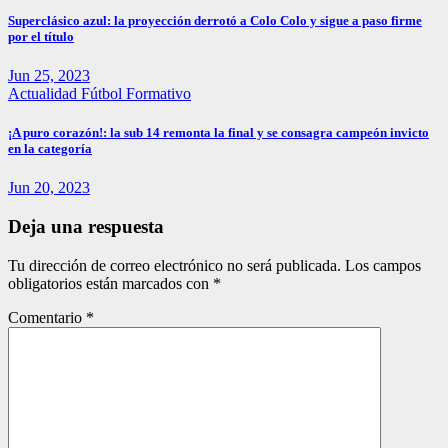
Superclásico azul: la proyección derrotó a Colo Colo y sigue a paso firme
por el título
Jun 25, 2023
Actualidad
Fútbol Formativo
¡A puro corazón!: la sub 14 remonta la final y se consagra campeón invicto
en la categoría
Jun 20, 2023
Deja una respuesta
Tu dirección de correo electrónico no será publicada.
Los campos
obligatorios están marcados con
*
Comentario
*