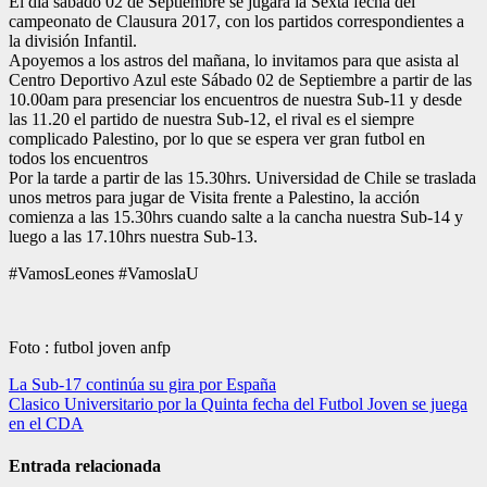
El día sábado 02 de Septiembre se jugará la Sexta fecha del
campeonato de Clausura 2017, con los partidos correspondientes a
la división Infantil.
Apoyemos a los astros del mañana, lo invitamos para que asista al
Centro Deportivo Azul este Sábado 02 de Septiembre a partir de las
10.00am para presenciar los encuentros de nuestra Sub-11 y desde
las 11.20 el partido de nuestra Sub-12, el rival es el siempre
complicado Palestino, por lo que se espera ver gran futbol en
todos los encuentros
Por la tarde a partir de las 15.30hrs. Universidad de Chile se traslada
unos metros para jugar de Visita frente a Palestino, la acción
comienza a las 15.30hrs cuando salte a la cancha nuestra Sub-14 y
luego a las 17.10hrs nuestra Sub-13.
#VamosLeones #VamoslaU
Foto : futbol joven anfp
Navegación
La Sub-17 continúa su gira por España
Clasico Universitario por la Quinta fecha del Futbol Joven se juega
de
en el CDA
entradas
Entrada relacionada