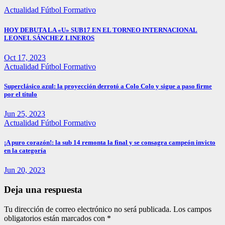
Actualidad
Fútbol Formativo
HOY DEBUTA LA «U» SUB17 EN EL TORNEO INTERNACIONAL
LEONEL SÁNCHEZ LINEROS
Oct 17, 2023
Actualidad
Fútbol Formativo
Superclásico azul: la proyección derrotó a Colo Colo y sigue a paso firme
por el título
Jun 25, 2023
Actualidad
Fútbol Formativo
¡A puro corazón!: la sub 14 remonta la final y se consagra campeón invicto
en la categoría
Jun 20, 2023
Deja una respuesta
Tu dirección de correo electrónico no será publicada.
Los campos
obligatorios están marcados con
*