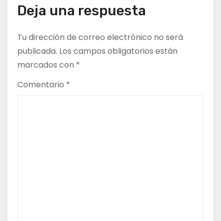
d
Deja una respuesta
e
Tu dirección de correo electrónico no será
e
publicada.
Los campos obligatorios están
n
marcados con
*
t
Comentario
*
r
a
d
a
s