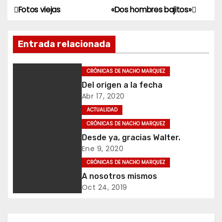
Fotos viejas
«Dos hombres bajitos»
N
a
Entrada relacionada
v
CRÓNICAS DE NACHO MARQUEZ
e
Del origen a la fecha
g
Abr 17, 2020
ACTUALIDAD
a
CRÓNICAS DE NACHO MARQUEZ
c
Desde ya, gracias Walter.
Ene 9, 2020
i
CRÓNICAS DE NACHO MARQUEZ
A nosotros mismos
ó
Oct 24, 2019
n