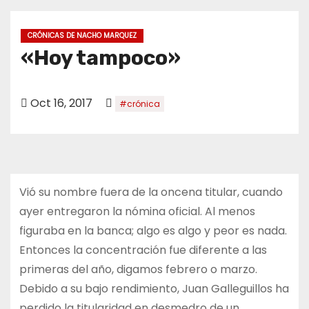
o
CRÓNICAS DE NACHO MARQUEZ
«Hoy tampoco»
Oct 16, 2017
#crónica
Vió su nombre fuera de la oncena titular, cuando
ayer entregaron la nómina oficial. Al menos
figuraba en la banca; algo es algo y peor es nada.
Entonces la concentración fue diferente a las
primeras del año, digamos febrero o marzo.
Debido a su bajo rendimiento, Juan Galleguillos ha
perdido la titularidad en desmedro de un