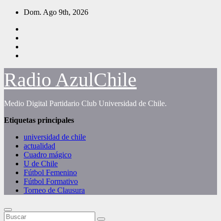
Saltar
Dom. Ago 9th, 2026
al
contenido
Radio AzulChile
Medio Digital Partidario Club Universidad de Chile.
Etiquetas principales
universidad de chile
actualidad
Cuadro mágico
U de Chile
Fútbol Femenino
Fútbol Formativo
Torneo de Clausura