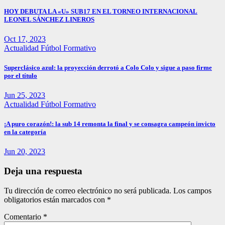
HOY DEBUTA LA «U» SUB17 EN EL TORNEO INTERNACIONAL
LEONEL SÁNCHEZ LINEROS
Oct 17, 2023
Actualidad
Fútbol Formativo
Superclásico azul: la proyección derrotó a Colo Colo y sigue a paso firme
por el título
Jun 25, 2023
Actualidad
Fútbol Formativo
¡A puro corazón!: la sub 14 remonta la final y se consagra campeón invicto
en la categoría
Jun 20, 2023
Deja una respuesta
Tu dirección de correo electrónico no será publicada.
Los campos
obligatorios están marcados con
*
Comentario
*