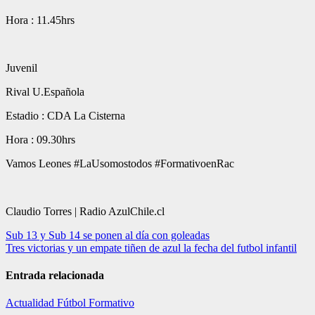
Hora : 11.45hrs
Juvenil
Rival U.Española
Estadio : CDA La Cisterna
Hora : 09.30hrs
Vamos Leones #LaUsomostodos #FormativoenRac
Claudio Torres | Radio AzulChile.cl
Navegación
Sub 13 y Sub 14 se ponen al día con goleadas
Tres victorias y un empate tiñen de azul la fecha del futbol infantil
de
entradas
Entrada relacionada
Actualidad
Fútbol Formativo