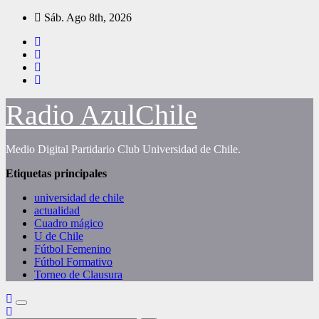
Saltar
Sáb. Ago 8th, 2026
al
contenido
Radio AzulChile
Medio Digital Partidario Club Universidad de Chile.
Etiquetas principales
universidad de chile
actualidad
Cuadro mágico
U de Chile
Fútbol Femenino
Fútbol Formativo
Torneo de Clausura