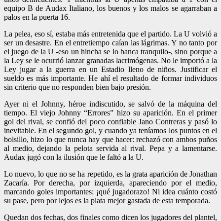
equipo B de Audax Italiano, los buenos y los malos se agarraban a
palos en la puerta 16.
La pelea, eso sí, estaba más entretenida que el partido. La U volvió a
ser un desastre. En el entretiempo caían las lágrimas. Y no tanto por
el juego de la U -eso un hincha se lo banca tranquilo-, sino porque a
la Ley se le ocurrió lanzar granadas lacrimógenas. No le importó a la
Ley jugar a la guerra en un Estadio lleno de niños. Justificar el
sueldo es más importante. He ahí el resultado de formar individuos
sin criterio que no responden bien bajo presión.
Ayer ni el Johnny, héroe indiscutido, se salvó de la máquina del
tiempo. El viejo Johnny “Errores” hizo su aparición. En el primer
gol del rival, se confió del poco confiable Jano Contreras y pasó lo
inevitable. En el segundo gol, y cuando ya teníamos los puntos en el
bolsillo, hizo lo que nunca hay que hacer: rechazó con ambos puños
al medio, dejando la pelota servida al rival. Pepa y a lamentarse.
Audax jugó con la ilusión que le faltó a la U.
Lo nuevo, lo que no se ha repetido, es la grata aparición de Jonathan
Zacaría. Por derecha, por izquierda, apareciendo por el medio,
marcando goles importantes: ¡qué jugadorazo! Ni idea cuánto costó
su pase, pero por lejos es la plata mejor gastada de esta temporada.
Quedan dos fechas, dos finales como dicen los jugadores del plantel,