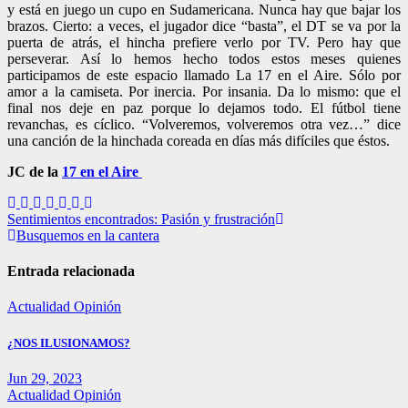
y está en juego un cupo en Sudamericana. Nunca hay que bajar los
brazos. Cierto: a veces, el jugador dice “basta”, el DT se va por la
puerta de atrás, el hincha prefiere verlo por TV. Pero hay que
perseverar. Así lo hemos hecho todos estos meses quienes
participamos de este espacio llamado La 17 en el Aire. Sólo por
amor a la camiseta. Por inercia. Por insania. Da lo mismo: que el
final nos deje en paz porque lo dejamos todo. El fútbol tiene
revanchas, es cíclico. “Volveremos, volveremos otra vez…” dice
una canción de la hinchada coreada en días más difíciles que éstos.
JC de la
17 en el Aire
Navegación
Sentimientos encontrados: Pasión y frustración
Busquemos en la cantera
de
entradas
Entrada relacionada
Actualidad
Opinión
¿NOS ILUSIONAMOS?
Jun 29, 2023
Actualidad
Opinión