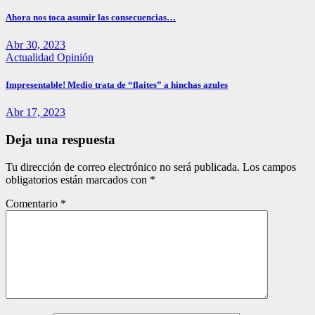
Ahora nos toca asumir las consecuencias…
Abr 30, 2023
Actualidad
Opinión
Impresentable! Medio trata de “flaites” a hinchas azules
Abr 17, 2023
Deja una respuesta
Tu dirección de correo electrónico no será publicada.
Los campos
obligatorios están marcados con
*
Comentario
*