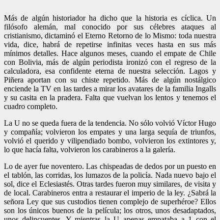
Más de algún historiador ha dicho que la historia es cíclica. Un
filósofo alemán, mal conocido por sus célebres ataques al
cristianismo, dictaminó el Eterno Retorno de lo Mismo: toda nuestra
vida, dice, habrá de repetirse infinitas veces hasta en sus más
mínimos detalles. Hace algunos meses, cuando el empate de Chile
con Bolivia, más de algún periodista ironizó con el regreso de la
calculadora, esa confidente eterna de nuestra selección. Lagos y
Piñera aportan con su chiste repetido. Más de algún nostálgico
enciende la TV en las tardes a mirar los avatares de la familia Ingalls
y su casita en la pradera. Falta que vuelvan los lentos y tenemos el
cuadro completo.
La U no se queda fuera de la tendencia. No sólo volvió Víctor Hugo
y compañía; volvieron los empates y una larga sequía de triunfos,
volvió el querido y vilipendiado bombo, volvieron los extintores y,
lo que hacía falta, volvieron los carabineros a la galería.
Lo de ayer fue noventero. Las chispeadas de dedos por un puesto en
el tablón, las corridas, los lumazos de la policía. Nada nuevo bajo el
sol, dice el Eclesiastés. Otras tardes fueron muy similares, de visita y
de local. Carabineros entra a restaurar el imperio de la ley. ¿Sabrá la
señora Ley que sus custodios tienen complejo de superhéroe? Ellos
son los únicos buenos de la película; los otros, unos desadaptados,
unos delincuentes. Y mientras la U apenas empataba a 1 con el