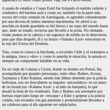
A punta de estadios y Copas Entel fue forjando el espíritu valiente y
combativo del barrista azul y como no, también vio la parte más
oscura del color; estando en Antofagasta, es agredido cobardemente
por una decena de indios mientras macheteaba. Se aferró a su
mochila en donde guardaba su fiel lienzo y no supo del mundo hasta
que, dado su estado, tuvieron que llevarlo a la posta. No obstante,
veinte puntos en la cabeza y un esguince de tobillo no lo detuvieron
para que días después, él y su lienzo «Temuko Azul» estuvieran en
la reja del Zorros del Desierto.
Tuto, como lo conoce la hinchada, a recorrido Chile y el extranjero a
la antigua, ósea a «deo» y como lo amerita la situación, la astusia es
siempre un componente infalible en su vida.
En un viaje de Calama a Uyuni, donde su destino era Potosí, iba
acompañado por grandes personajes, entre ellos: Bulnes, Krosty,
Tazmania y Kike Kalama, siendo éste último detenido por la policía
boliviana, tras ser descubierto su impulso «picassístico» en un muro
de un hostal (un «Kalama Azul» y al lado un barquito), lo que
desató la furia de los residentes. Tuto y Bulnes son arrestados por
fuerzas especiales luego de «rescatar» a Kike y golpear a la policía
común, son rociados con gas pimienta y posteriormente llevados a
un calabozo para al día siguiente ser enjuiciados.