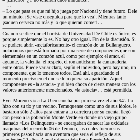
– …
– Lo que pasa es que mi hijo juega por Nacional y tiene futuro. Dele
un minuto. ¡Se viste enseguida para que lo vea!. Mientras tanto
¡saquen cerveza no más y lo que quieran comer!…
————————————————————————-
Cuando se dice que el barrista de Universidad De Chile es único, es
porque simplemente lo es. No hay otro igual. Fin de la discusión. Si
se pudiera abrir, -metaforicamente- el corazón de un Bullanguero,
notariamos que está formado por una serie de componentes que son
elementales en un corazón azul, como por ejemplo: el amor, el
aguante, la valentía, el respeto, el romanticismo, la camaradería,
entre otros. Puede variar claro, según el individuo, pero hay uno, un
componente, que lo tenemos todos. Está ahí, aguardando el
momento preciso en el que se le requiera su aparición. Aquel
componente es «la astucia» y si bien choca de cierta manera con los
valores anteriormente mencionados, «la astucia»… está permitida.
Ever Moreno vio a La U en cancha por primera vez el año 94′. Lo
hizo con su tío y un vecino. Temuquense como uno de sus ídolos, le
bastaron sólo 2 años para entrar a la carretera por su cuenta, llegó
con perso a la población Monte Verde en donde un viejo grupo
llamado «Los Delinquents» se encargaban de sacar las oxidadas
maquinas del recorrido 06 de Temuco, las cuales fueron sus
primeros pasos hacia una aventura que seria el reflejo de sus
siguientes 22 años. Aquel primer viaje fue a Puerto Montt.