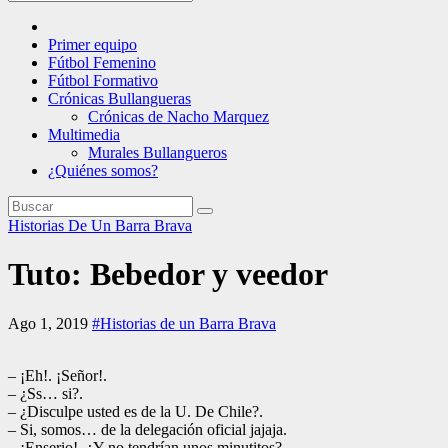
Primer equipo
Fútbol Femenino
Fútbol Formativo
Crónicas Bullangueras
Crónicas de Nacho Marquez
Multimedia
Murales Bullangueros
¿Quiénes somos?
Historias De Un Barra Brava
Tuto: Bebedor y veedor
Ago 1, 2019
#Historias de un Barra Brava
– ¡Eh!. ¡Señor!.
– ¿Ss… si?.
– ¿Disculpe usted es de la U. De Chile?.
– Si, somos… de la delegación oficial jajaja.
– ¡Enserio!. ¿Y no tendrían unos minutitos?.