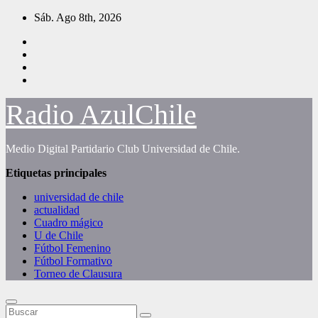
Saltar
Sáb. Ago 8th, 2026
al
contenido
Radio AzulChile
Medio Digital Partidario Club Universidad de Chile.
Etiquetas principales
universidad de chile
actualidad
Cuadro mágico
U de Chile
Fútbol Femenino
Fútbol Formativo
Torneo de Clausura