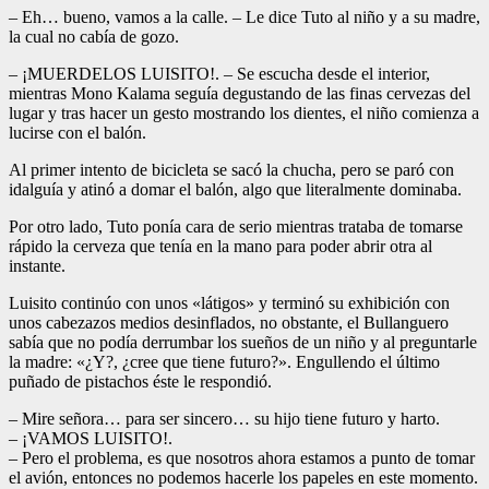
– Eh… bueno, vamos a la calle. – Le dice Tuto al niño y a su madre,
la cual no cabía de gozo.
– ¡MUERDELOS LUISITO!. – Se escucha desde el interior,
mientras Mono Kalama seguía degustando de las finas cervezas del
lugar y tras hacer un gesto mostrando los dientes, el niño comienza a
lucirse con el balón.
Al primer intento de bicicleta se sacó la chucha, pero se paró con
idalguía y atinó a domar el balón, algo que literalmente dominaba.
Por otro lado, Tuto ponía cara de serio mientras trataba de tomarse
rápido la cerveza que tenía en la mano para poder abrir otra al
instante.
Luisito continúo con unos «látigos» y terminó su exhibición con
unos cabezazos medios desinflados, no obstante, el Bullanguero
sabía que no podía derrumbar los sueños de un niño y al preguntarle
la madre: «¿Y?, ¿cree que tiene futuro?». Engullendo el último
puñado de pistachos éste le respondió.
– Mire señora… para ser sincero… su hijo tiene futuro y harto.
– ¡VAMOS LUISITO!.
– Pero el problema, es que nosotros ahora estamos a punto de tomar
el avión, entonces no podemos hacerle los papeles en este momento.