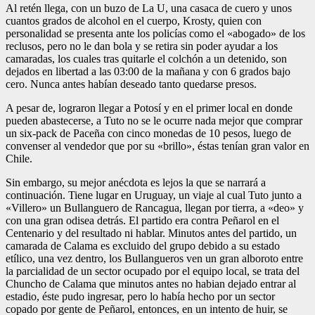
Al retén llega, con un buzo de La U, una casaca de cuero y unos
cuantos grados de alcohol en el cuerpo, Krosty, quien con
personalidad se presenta ante los policías como el «abogado» de los
reclusos, pero no le dan bola y se retira sin poder ayudar a los
camaradas, los cuales tras quitarle el colchón a un detenido, son
dejados en libertad a las 03:00 de la mañana y con 6 grados bajo
cero. Nunca antes habían deseado tanto quedarse presos.
A pesar de, lograron llegar a Potosí y en el primer local en donde
pueden abastecerse, a Tuto no se le ocurre nada mejor que comprar
un six-pack de Paceña con cinco monedas de 10 pesos, luego de
convenser al vendedor que por su «brillo», éstas tenían gran valor en
Chile.
Sin embargo, su mejor anécdota es lejos la que se narrará a
continuación. Tiene lugar en Uruguay, un viaje al cual Tuto junto a
«Villero» un Bullanguero de Rancagua, llegan por tierra, a «deo» y
con una gran odisea detrás. El partido era contra Peñarol en el
Centenario y del resultado ni hablar. Minutos antes del partido, un
camarada de Calama es excluido del grupo debido a su estado
etílico, una vez dentro, los Bullangueros ven un gran alboroto entre
la parcialidad de un sector ocupado por el equipo local, se trata del
Chuncho de Calama que minutos antes no habian dejado entrar al
estadio, éste pudo ingresar, pero lo había hecho por un sector
copado por gente de Peñarol, entonces, en un intento de huir, se