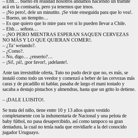
– Ehh… bueno en realidad nosotros andamos haciendo un trámite
acá en la comisaría, pero ya tenemos que irnos.
– ¡No pero!, dele un minutito. ¡Se viste enseguida para que lo vea!.
– Bueno, un tiempito…
– Es que quiero que lo mire para ver si lo pueden llevar a Chile.
– Ehh… señora…
– ¡NO PERO MIENTRAS ESPERAN SAQUEN CERVEZAS
NO MÁS Y LO QUE QUIERAN COMER!.
– ¿Ta’ weiando?.
– ¿Como?.
– No, digo… ¿enserio?…
– ¡Si!, ¡si!, ¡por favor!, ¡adelante!.
Ante tan irresistible oferta, Tuto no pudo decir que no, es más, se
instaló como todo un veedor y comenzó a beber de las cervezas más
caras y de picadillo ni hablar, pasaba de largo el mani tostado y
sacaba a destajo pistachos y almendras, hasta que un grito lo detiene.
– ¡DALE LUISITO!.
Se trata del niño, tiene entre 10 y 13 años quien vestido
completamente con la indumentaria de Nacional y una pelota de
baby fútbol, no pasa desapercibido, así como tampoco su gran
dentadura, la cual no tenía nada que envidiarle a la del conocido
jugador Uruguayo.