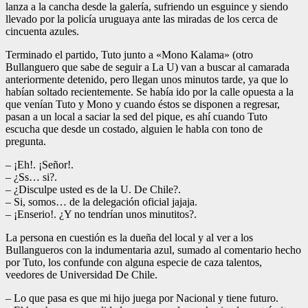
lanza a la cancha desde la galería, sufriendo un esguince y siendo
llevado por la policía uruguaya ante las miradas de los cerca de
cincuenta azules.
Terminado el partido, Tuto junto a «Mono Kalama» (otro
Bullanguero que sabe de seguir a La U) van a buscar al camarada
anteriormente detenido, pero llegan unos minutos tarde, ya que lo
habían soltado recientemente. Se había ido por la calle opuesta a la
que venían Tuto y Mono y cuando éstos se disponen a regresar,
pasan a un local a saciar la sed del pique, es ahí cuando Tuto
escucha que desde un costado, alguien le habla con tono de
pregunta.
– ¡Eh!. ¡Señor!.
– ¿Ss… si?.
– ¿Disculpe usted es de la U. De Chile?.
– Si, somos… de la delegación oficial jajaja.
– ¡Enserio!. ¿Y no tendrían unos minutitos?.
La persona en cuestión es la dueña del local y al ver a los
Bullangueros con la indumentaria azul, sumado al comentario hecho
por Tuto, los confunde con alguna especie de caza talentos,
veedores de Universidad De Chile.
– Lo que pasa es que mi hijo juega por Nacional y tiene futuro.