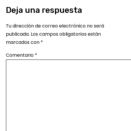
d
Deja una respuesta
e
Tu dirección de correo electrónico no será
e
publicada.
Los campos obligatorios están
marcados con
*
n
Comentario
*
t
r
a
d
a
s