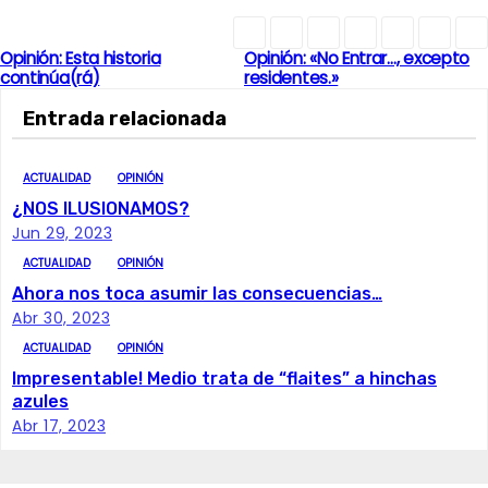
Opinión: Esta historia
Opinión: «No Entrar…, excepto
N
continúa(rá)
residentes.»
a
Entrada relacionada
v
ACTUALIDAD
OPINIÓN
e
¿NOS ILUSIONAMOS?
Jun 29, 2023
g
ACTUALIDAD
OPINIÓN
a
Ahora nos toca asumir las consecuencias…
Abr 30, 2023
c
ACTUALIDAD
OPINIÓN
Impresentable! Medio trata de “flaites” a hinchas
i
azules
Abr 17, 2023
ó
n