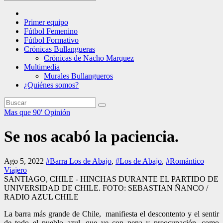
Primer equipo
Fútbol Femenino
Fútbol Formativo
Crónicas Bullangueras
Crónicas de Nacho Marquez
Multimedia
Murales Bullangueros
¿Quiénes somos?
Mas que 90'
Opinión
Se nos acabó la paciencia.
Ago 5, 2022
#Barra Los de Abajo
,
#Los de Abajo
,
#Romántico
Viajero
SANTIAGO, CHILE - HINCHAS DURANTE EL PARTIDO DE
UNIVERSIDAD DE CHILE. FOTO: SEBASTIAN ÑANCO /
RADIO AZUL CHILE
La barra más grande de Chile, manifiesta el descontento y el sentir
de todo el pueblo azul, que ve con pena y preocupación, como