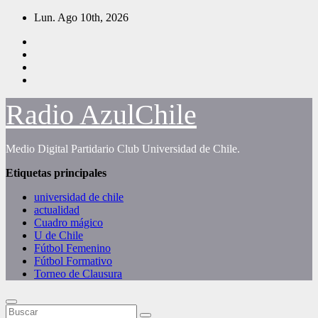
Saltar
Lun. Ago 10th, 2026
al
contenido
Radio AzulChile
Medio Digital Partidario Club Universidad de Chile.
Etiquetas principales
universidad de chile
actualidad
Cuadro mágico
U de Chile
Fútbol Femenino
Fútbol Formativo
Torneo de Clausura