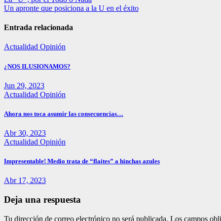
Navegación
Un apronte que posiciona a la U en el éxito
de
entradas
Entrada relacionada
Actualidad
Opinión
¿NOS ILUSIONAMOS?
Jun 29, 2023
Actualidad
Opinión
Ahora nos toca asumir las consecuencias…
Abr 30, 2023
Actualidad
Opinión
Impresentable! Medio trata de “flaites” a hinchas azules
Abr 17, 2023
Deja una respuesta
Tu dirección de correo electrónico no será publicada.
Los campos obli