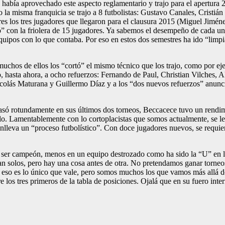
te había aprovechado este aspecto reglamentario y trajo para el apertur
la misma franquicia se trajo a 8 futbolistas: Gustavo Canales, Cristi
res los tres jugadores que llegaron para el clausura 2015 (Miguel Jim
zó” con la friolera de 15 jugadores. Ya sabemos el desempeño de cada uno
equipos con lo que contaba. Por eso en estos dos semestres ha ido “limpi
chos de ellos los “cortó” el mismo técnico que los trajo, como por eje
hasta ahora, a ocho refuerzos: Fernando de Paul, Christian Vilches, A
olás Maturana y Guillermo Díaz y a los “dos nuevos refuerzos” anuncia
casó rotundamente en sus últimos dos torneos, Beccacece tuvo un rendim
erlo. Lamentablemente con lo cortoplacistas que somos actualmente, se 
onlleva un “proceso futbolístico”. Con doce jugadores nuevos, se requie
lo” ser campeón, menos en un equipo destrozado como ha sido la “U” en los
legan solos, pero hay una cosa antes de otra. No pretendamos ganar torn
s, eso es lo único que vale, pero somos muchos los que vamos más allá 
re los tres primeros de la tabla de posiciones. Ojalá que en su fuero int