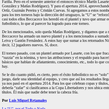
Fariña. Pero en el semestre anterior el entonces técnico Martín Lasar
González y Matías Rodríguez). Y para el apertura 2014, aprovechando 
Ortíz, Guzmán Pereira y Cristián Cuevas. Si agregamos a estos nomb
para los tres torneos bajo la dirección del uruguayo, la “U” se “refor
casi todos ellos Beccacece los heredó en el plantel y tuvo que armar 
futbolístico, lo que al parecer ha logrado para este torneo.
De los mencionados, solo queda Matías Rodríguez, y digamos que a mu
Beccacece ha armado un nuevo plantel y a los mencionados a sumado, 
Leiva y Gastón Fernández. A estos hay que sumar a los retornados Nic
decir, 12 jugadores nuevos. Sí, doce.
El torneo pasado, con un plantel armado por Lasarte, con los que fra
“razzia” en la nómina, y tuvo las atribuciones y el respaldo para hac
básicos que hablan de afiatamiento, conocimiento, etc., todo lo que c
hay.
Se le dio cuanto pidió, es cierto, pero el éxito futbolístico no es “so
juego, darle una identidad al equipo, y creo que así los resultados l
ya nos pasó en el apertura 2014. Para los que celebran copas y título
debería “zafar” si clasificamos a la Copa Libertadores y nos ubica ent
títulos. Él más que nadie debe tener la cabeza fría.
Por
Luis Miguel Retamales
La “U”, por el Todo o Nada