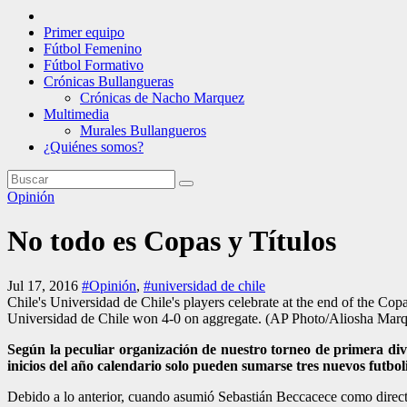
Primer equipo
Fútbol Femenino
Fútbol Formativo
Crónicas Bullangueras
Crónicas de Nacho Marquez
Multimedia
Murales Bullangueros
¿Quiénes somos?
Opinión
No todo es Copas y Títulos
Jul 17, 2016
#Opinión
,
#universidad de chile
Chile's Universidad de Chile's players celebrate at the end of the C
Universidad de Chile won 4-0 on aggregate. (AP Photo/Aliosha Mar
Según la peculiar organización de nuestro torneo de primera div
inicios del año calendario solo pueden sumarse tres nuevos futboli
Debido a lo anterior, cuando asumió Sebastián Beccacece como direct