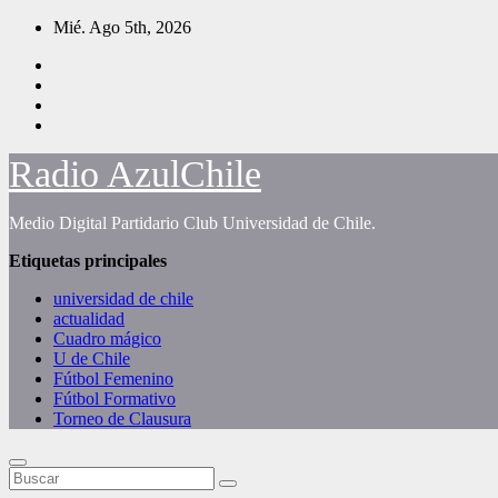
Saltar
Mié. Ago 5th, 2026
al
contenido
Radio AzulChile
Medio Digital Partidario Club Universidad de Chile.
Etiquetas principales
universidad de chile
actualidad
Cuadro mágico
U de Chile
Fútbol Femenino
Fútbol Formativo
Torneo de Clausura