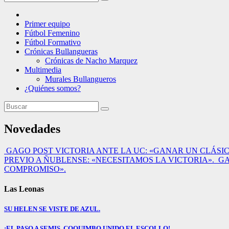
Primer equipo
Fútbol Femenino
Fútbol Formativo
Crónicas Bullangueras
Crónicas de Nacho Marquez
Multimedia
Murales Bullangueros
¿Quiénes somos?
Novedades
GAGO POST VICTORIA ANTE LA UC: «GANAR UN CLÁSIC
PREVIO A ÑUBLENSE: «NECESITAMOS LA VICTORIA».
GA
COMPROMISO».
Las Leonas
SU HELEN SE VISTE DE AZUL.
¡EL PASO A SEMIS, COQUIMBO UNIDO EL ESCOLLO!