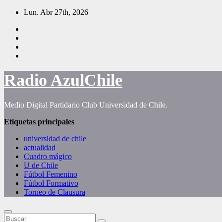
Saltar
Lun. Abr 27th, 2026
al
contenido
Radio AzulChile
Medio Digital Partidario Club Universidad de Chile.
Etiquetas principales
universidad de chile
actualidad
Cuadro mágico
U de Chile
Fútbol Femenino
Fútbol Formativo
Torneo de Clausura