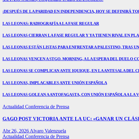
¡DESPUÉS DE LA PARIDAD EN INDEPENDENCIA, HOY SE DEFINIRÁ TO
LAS LEONAS: RADIOGRAFÍA A LA FASE REGULAR
LAS LEONAS CIERRAN LA FASE REGULAR Y YA TIENEN RIVAL EN PL
LAS LEONAS ESTÁN LISTAS PARA ENFRENTAR A PALESTINO, TRAS U
LAS LEONAS VENCEN A STGO. MORNING, A LA ESPERA DEL DUELO C
LAS LEONAS SE COMPLICAN ANTE IQUIQUE, EN LA ANTESALA DEL C
LAS LEONAS, IMPLACABLES ANTE UNIÓN ESPAÑOLA
LAS LEONAS GOLEAN A ANTOFAGASTA, CON UNIÓN ESPAÑOLA A LA V
Actualidad
Conferencia de Prensa
GAGO POST VICTORIA ANTE LA UC: «GANAR UN CLÁSI
Abr 26, 2026
Alvaro Valenzuela
Actualidad
Conferencia de Prensa